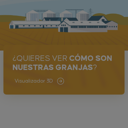
¿QUIERES VER
CÓMO SON
NUESTRAS GRANJAS
?
Visualizador 3D