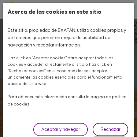
Pasar al contenido principal
Acerca de las cookies en este sitio
Construcción y
Este sitio, propiedad de EXAFAN, utiliza cookies propias y
equipamiento
de terceros que permiten mejorar la usabilidad de
navegación y recopilar información.
para granjas
Haz click en "Aceptar cookies" para aceptar todas las
cookies y acceder directamente al sitio o haz click en
"Rechazar cookies" en el caso que desees aceptar
Diseñamos, construimos y
únicamente las cookies esenciales para el funcionamiento
suministramos servicios de
básico del sitio web.
equipamiento ganaderos para todo
Para obtener más información consulta la página de
política
de cookies
tipo de granjas
Necesito equipamiento
Aceptar y navegar
Rechazar