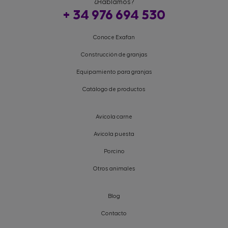
¿Hablamos?
+ 34 976 694 530
Conoce Exafan
Construcción de granjas
Equipamiento para granjas
Catálogo de productos
Avícola carne
Avícola puesta
Porcino
Otros animales
Blog
Contacto