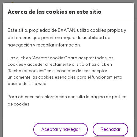
Pasar al contenido principal
Acerca de las cookies en este sitio
Este sitio, propiedad de EXAFAN, utiliza cookies propias y
Home
CATÁLOGO PRODUCTOS
de terceros que permiten mejorar la usabilidad de
navegación y recopilar información.
CATÁLOGO PRODUCTOS
Haz click en "Aceptar cookies" para aceptar todas las
Aquí encontrarás todo lo que necesitas para tu granja
cookies y acceder directamente al sitio o haz click en
"Rechazar cookies" en el caso que desees aceptar
únicamente las cookies esenciales para el funcionamiento
AVÍCOLA CARNE
AVÍCOLA PUESTA
PORCINO
básico del sitio web.
OTROS ANIMALES
Para obtener más información consulta la página de
política
de cookies
Fase
Aceptar y navegar
Rechazar