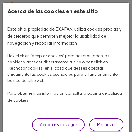
Pasar al contenido principal
Acerca de las cookies en este sitio
Este sitio, propiedad de EXAFAN, utiliza cookies propias y
Home
CATÁLOGO PRODUCTOS
de terceros que permiten mejorar la usabilidad de
navegación y recopilar información.
CATÁLOGO PRODUCTOS
Haz click en "Aceptar cookies" para aceptar todas las
Aquí encontrarás todo lo que necesitas para tu granja
cookies y acceder directamente al sitio o haz click en
"Rechazar cookies" en el caso que desees aceptar
únicamente las cookies esenciales para el funcionamiento
AVÍCOLA CARNE
AVÍCOLA PUESTA
PORCINO
básico del sitio web.
OTROS ANIMALES
Para obtener más información consulta la página de
política
de cookies
Fase
Aceptar y navegar
Rechazar