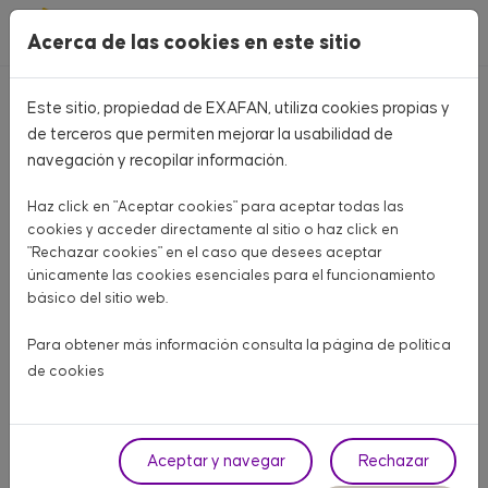
Pasar al contenido principal
Acerca de las cookies en este sitio
Este sitio, propiedad de EXAFAN, utiliza cookies propias y
Home
CATÁLOGO PRODUCTOS
de terceros que permiten mejorar la usabilidad de
navegación y recopilar información.
CATÁLOGO PRODUCTOS
Haz click en "Aceptar cookies" para aceptar todas las
Aquí encontrarás todo lo que necesitas para tu granja
cookies y acceder directamente al sitio o haz click en
"Rechazar cookies" en el caso que desees aceptar
únicamente las cookies esenciales para el funcionamiento
AVÍCOLA CARNE
AVÍCOLA PUESTA
PORCINO
básico del sitio web.
OTROS ANIMALES
Para obtener más información consulta la página de
política
de cookies
Fase
Aceptar y navegar
Rechazar