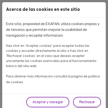
Pasar al contenido principal
Acerca de las cookies en este sitio
Este sitio, propiedad de EXAFAN, utiliza cookies propias y
Home
CATÁLOGO PRODUCTOS
de terceros que permiten mejorar la usabilidad de
navegación y recopilar información.
CATÁLOGO PRODUCTOS
Haz click en "Aceptar cookies" para aceptar todas las
Aquí encontrarás todo lo que necesitas para tu granja
cookies y acceder directamente al sitio o haz click en
"Rechazar cookies" en el caso que desees aceptar
únicamente las cookies esenciales para el funcionamiento
AVÍCOLA CARNE
AVÍCOLA PUESTA
PORCINO
básico del sitio web.
OTROS ANIMALES
Para obtener más información consulta la página de
política
de cookies
Fase
Aceptar y navegar
Rechazar