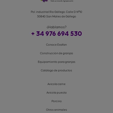
Pol. industrial Rio Gállego. Calle D Nº10
50840 San Mateo de Gállego
¿Hablamos?
+ 34 976 694 530
Conoce Exafan
Construcción de granjas
Equipamiento para granjas
Catálogo de productos
Avícola carne
Avícola puesta
Porcino
Otros animales