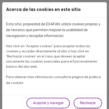
Pasar al contenido principal
Acerca de las cookies en este sitio
Este sitio, propiedad de EXAFAN, utiliza cookies propias y
Home
CATÁLOGO PRODUCTOS
de terceros que permiten mejorar la usabilidad de
navegación y recopilar información.
CATÁLOGO PRODUCTOS
Haz click en "Aceptar cookies" para aceptar todas las
Aquí encontrarás todo lo que necesitas para tu granja
cookies y acceder directamente al sitio o haz click en
"Rechazar cookies" en el caso que desees aceptar
únicamente las cookies esenciales para el funcionamiento
AVÍCOLA CARNE
AVÍCOLA PUESTA
PORCINO
básico del sitio web.
OTROS ANIMALES
Para obtener más información consulta la página de
política
de cookies
Fase
Aceptar y navegar
Rechazar