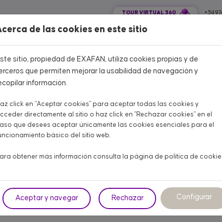
TOUR VIRTUAL 360
+34 97
cerca de las cookies en este sitio
COLA CARNE
AVÍCOLA PUESTA
PORCINO
OTROS ANIMALES
ste sitio, propiedad de EXAFAN, utiliza cookies propias y de
erceros que permiten mejorar la usabilidad de navegación y
ecopilar información.
az click en "Aceptar cookies" para aceptar todas las cookies y
Home
CATÁLOGO PRODUCTOS
cceder directamente al sitio o haz click en "Rechazar cookies" en el
aso que desees aceptar únicamente las cookies esenciales para el
CATÁLOGO PRODUCTOS
uncionamiento básico del sitio web.
Aquí encontrarás todo lo que necesitas para tu granja
ara obtener más información consulta la página de
política de cookie
NE
AVÍCOLA PUESTA
PORCINO
OT
Configurar
Aceptar y navegar
Rechazar