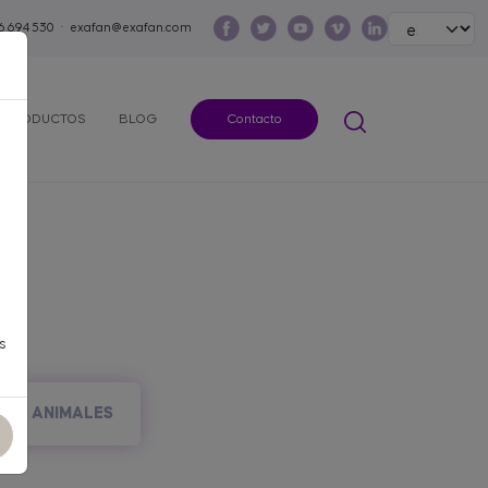
Select your lang
6 694 530
·
exafan@exafan.com
PRODUCTOS
BLOG
Contacto
s
ROS ANIMALES