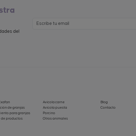
stra
edades del
Exafan
Avícola carne
Blog
ción de granjas
Avícola puesta
Contacto
ento para granjas
Porcino
 de productos
Otros animales