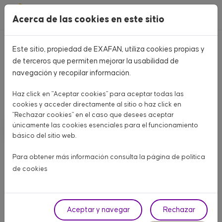
Pasar al contenido principal
Acerca de las cookies en este sitio
Este sitio, propiedad de EXAFAN, utiliza cookies propias y
Home
CATÁLOGO PRODUCTOS
de terceros que permiten mejorar la usabilidad de
navegación y recopilar información.
CATÁLOGO PRODUCTOS
Haz click en "Aceptar cookies" para aceptar todas las
Aquí encontrarás todo lo que necesitas para tu granja
cookies y acceder directamente al sitio o haz click en
"Rechazar cookies" en el caso que desees aceptar
únicamente las cookies esenciales para el funcionamiento
AVÍCOLA CARNE
AVÍCOLA PUESTA
PORCINO
básico del sitio web.
OTROS ANIMALES
Para obtener más información consulta la página de
política
de cookies
Fase
Aceptar y navegar
Rechazar