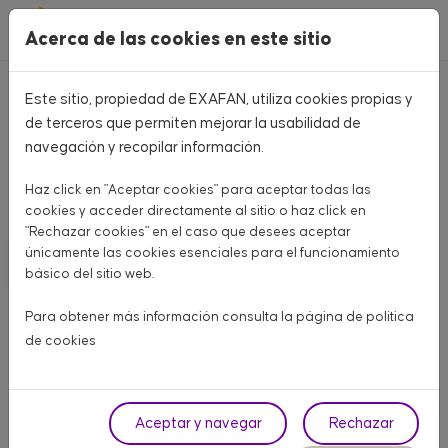
Pasar al contenido principal
Acerca de las cookies en este sitio
Este sitio, propiedad de EXAFAN, utiliza cookies propias y
Home
CATÁLOGO PRODUCTOS
de terceros que permiten mejorar la usabilidad de
navegación y recopilar información.
CATÁLOGO PRODUCTOS
Haz click en "Aceptar cookies" para aceptar todas las
Aquí encontrarás todo lo que necesitas para tu granja
cookies y acceder directamente al sitio o haz click en
"Rechazar cookies" en el caso que desees aceptar
únicamente las cookies esenciales para el funcionamiento
AVÍCOLA CARNE
AVÍCOLA PUESTA
PORCINO
básico del sitio web.
OTROS ANIMALES
Para obtener más información consulta la página de
política
de cookies
Fase
Aceptar y navegar
Rechazar