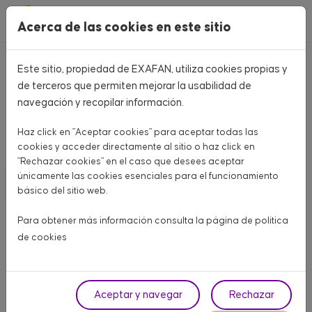
Pasar al contenido principal
Acerca de las cookies en este sitio
Este sitio, propiedad de EXAFAN, utiliza cookies propias y
Home
CATÁLOGO PRODUCTOS
de terceros que permiten mejorar la usabilidad de
navegación y recopilar información.
CATÁLOGO PRODUCTOS
Haz click en "Aceptar cookies" para aceptar todas las
Aquí encontrarás todo lo que necesitas para tu granja
cookies y acceder directamente al sitio o haz click en
"Rechazar cookies" en el caso que desees aceptar
únicamente las cookies esenciales para el funcionamiento
AVÍCOLA CARNE
AVÍCOLA PUESTA
PORCINO
básico del sitio web.
OTROS ANIMALES
Para obtener más información consulta la página de
política
de cookies
Fase
Aceptar y navegar
Rechazar