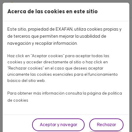
Pasar al contenido principal
Acerca de las cookies en este sitio
Este sitio, propiedad de EXAFAN, utiliza cookies propias y
Home
CATÁLOGO PRODUCTOS
de terceros que permiten mejorar la usabilidad de
navegación y recopilar información.
CATÁLOGO PRODUCTOS
Haz click en "Aceptar cookies" para aceptar todas las
Aquí encontrarás todo lo que necesitas para tu granja
cookies y acceder directamente al sitio o haz click en
"Rechazar cookies" en el caso que desees aceptar
únicamente las cookies esenciales para el funcionamiento
AVÍCOLA CARNE
AVÍCOLA PUESTA
PORCINO
básico del sitio web.
OTROS ANIMALES
Para obtener más información consulta la página de
política
de cookies
Fase
Aceptar y navegar
Rechazar