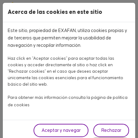
Pasar al contenido principal
Acerca de las cookies en este sitio
Este sitio, propiedad de EXAFAN, utiliza cookies propias y
Home
CATÁLOGO PRODUCTOS
de terceros que permiten mejorar la usabilidad de
navegación y recopilar información.
CATÁLOGO PRODUCTOS
Haz click en "Aceptar cookies" para aceptar todas las
Aquí encontrarás todo lo que necesitas para tu granja
cookies y acceder directamente al sitio o haz click en
"Rechazar cookies" en el caso que desees aceptar
únicamente las cookies esenciales para el funcionamiento
AVÍCOLA CARNE
AVÍCOLA PUESTA
PORCINO
básico del sitio web.
OTROS ANIMALES
Para obtener más información consulta la página de
política
de cookies
Fase
Aceptar y navegar
Rechazar