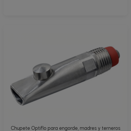
Chupete Optiflo para engorde, madres y terneros