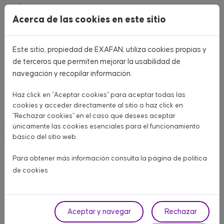
Pasar al contenido principal
Acerca de las cookies en este sitio
Este sitio, propiedad de EXAFAN, utiliza cookies propias y
Home
CATÁLOGO PRODUCTOS
de terceros que permiten mejorar la usabilidad de
navegación y recopilar información.
CATÁLOGO PRODUCTOS
Haz click en "Aceptar cookies" para aceptar todas las
Aquí encontrarás todo lo que necesitas para tu granja
cookies y acceder directamente al sitio o haz click en
"Rechazar cookies" en el caso que desees aceptar
únicamente las cookies esenciales para el funcionamiento
AVÍCOLA CARNE
AVÍCOLA PUESTA
PORCINO
básico del sitio web.
OTROS ANIMALES
Para obtener más información consulta la página de
política
de cookies
Fase
Aceptar y navegar
Rechazar