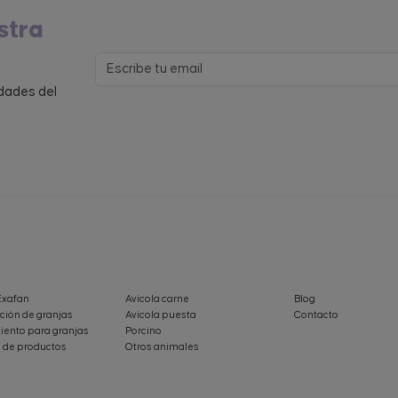
stra
edades del
Exafan
Avícola carne
Blog
ción de granjas
Avícola puesta
Contacto
ento para granjas
Porcino
 de productos
Otros animales