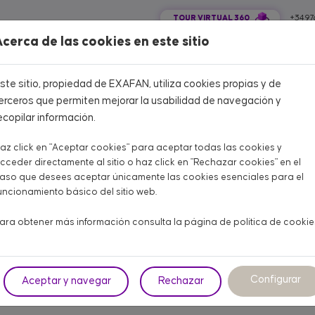
TOUR VIRTUAL 360
+34 97
cerca de las cookies en este sitio
COLA CARNE
AVÍCOLA PUESTA
PORCINO
OTROS ANIMALES
ste sitio, propiedad de EXAFAN, utiliza cookies propias y de
erceros que permiten mejorar la usabilidad de navegación y
ecopilar información.
az click en "Aceptar cookies" para aceptar todas las cookies y
Home
CATÁLOGO PRODUCTOS
cceder directamente al sitio o haz click en "Rechazar cookies" en el
aso que desees aceptar únicamente las cookies esenciales para el
CATÁLOGO PRODUCTOS
uncionamiento básico del sitio web.
Aquí encontrarás todo lo que necesitas para tu granja
ara obtener más información consulta la página de
política de cookie
NE
AVÍCOLA PUESTA
PORCINO
OT
Configurar
Aceptar y navegar
Rechazar