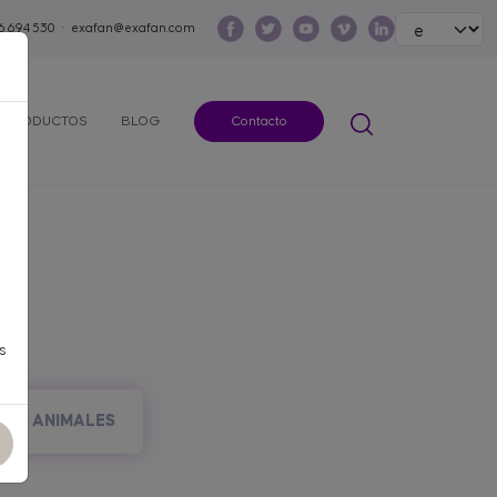
Select your lang
6 694 530
·
exafan@exafan.com
PRODUCTOS
BLOG
Contacto
s
ROS ANIMALES