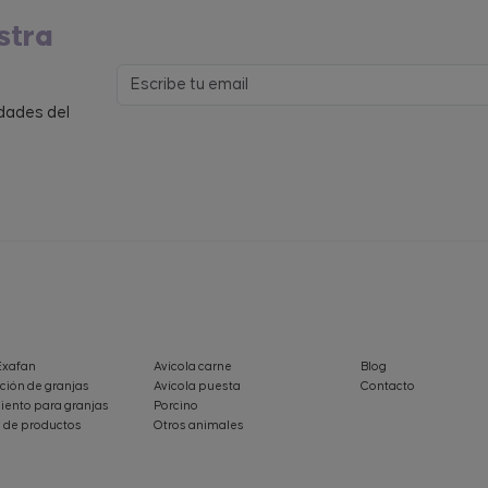
stra
edades del
Exafan
Avícola carne
Blog
ción de granjas
Avícola puesta
Contacto
ento para granjas
Porcino
 de productos
Otros animales