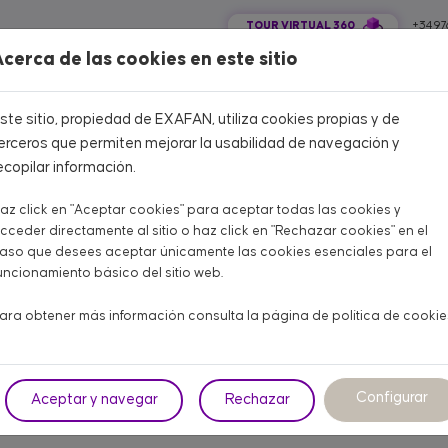
TOUR VIRTUAL 360
+34 97
cerca de las cookies en este sitio
COLA CARNE
AVÍCOLA PUESTA
PORCINO
OTROS ANIMALES
ste sitio, propiedad de EXAFAN, utiliza cookies propias y de
erceros que permiten mejorar la usabilidad de navegación y
ecopilar información.
az click en "Aceptar cookies" para aceptar todas las cookies y
Home
CATÁLOGO PRODUCTOS
cceder directamente al sitio o haz click en "Rechazar cookies" en el
aso que desees aceptar únicamente las cookies esenciales para el
CATÁLOGO PRODUCTOS
uncionamiento básico del sitio web.
Aquí encontrarás todo lo que necesitas para tu granja
ara obtener más información consulta la página de
política de cookie
NE
AVÍCOLA PUESTA
PORCINO
OT
Configurar
Aceptar y navegar
Rechazar