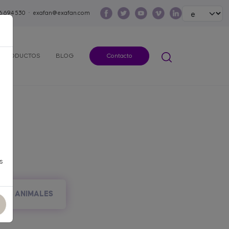
Select your lang
6 694 530
·
exafan@exafan.com
PRODUCTOS
BLOG
Contacto
s
ROS ANIMALES