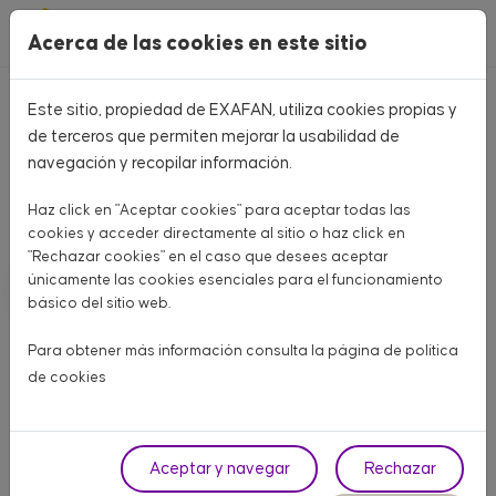
Pasar al contenido principal
Acerca de las cookies en este sitio
Este sitio, propiedad de EXAFAN, utiliza cookies propias y
Home
CATÁLOGO PRODUCTOS
de terceros que permiten mejorar la usabilidad de
navegación y recopilar información.
CATÁLOGO PRODUCTOS
Haz click en "Aceptar cookies" para aceptar todas las
Aquí encontrarás todo lo que necesitas para tu granja
cookies y acceder directamente al sitio o haz click en
"Rechazar cookies" en el caso que desees aceptar
únicamente las cookies esenciales para el funcionamiento
AVÍCOLA CARNE
AVÍCOLA PUESTA
PORCINO
básico del sitio web.
OTROS ANIMALES
Para obtener más información consulta la página de
política
de cookies
Fase
Aceptar y navegar
Rechazar