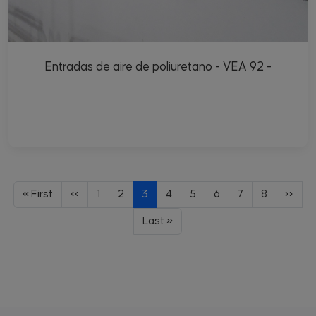
Entradas de aire de poliuretano - VEA 92 -
Paginación
Primera página
Página anterior
Page
Page
Página actual
Page
Page
Page
Page
Page
Siguie
« First
‹‹
1
2
3
4
5
6
7
8
››
Última página
Last »