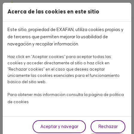
Pasar al contenido principal
Acerca de las cookies en este sitio
Este sitio, propiedad de EXAFAN, utiliza cookies propias y
Home
CATÁLOGO PRODUCTOS
de terceros que permiten mejorar la usabilidad de
navegación y recopilar información.
CATÁLOGO PRODUCTOS
Haz click en "Aceptar cookies" para aceptar todas las
Aquí encontrarás todo lo que necesitas para tu granja
cookies y acceder directamente al sitio o haz click en
"Rechazar cookies" en el caso que desees aceptar
únicamente las cookies esenciales para el funcionamiento
AVÍCOLA CARNE
AVÍCOLA PUESTA
PORCINO
básico del sitio web.
OTROS ANIMALES
Para obtener más información consulta la página de
política
de cookies
Fase
Aceptar y navegar
Rechazar