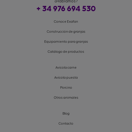
¿Hablamos?
+ 34 976 694 530
Conoce Exafan
Construcción de granjas
Equipamiento para granjas
Catálogo de productos
Avícola carne
Avícola puesta
Porcino
Otros animales
Blog
Contacto