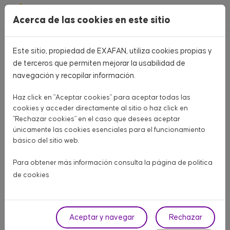
Pasar al contenido principal
Acerca de las cookies en este sitio
Este sitio, propiedad de EXAFAN, utiliza cookies propias y
Home
CATÁLOGO PRODUCTOS
de terceros que permiten mejorar la usabilidad de
navegación y recopilar información.
CATÁLOGO PRODUCTOS
Haz click en "Aceptar cookies" para aceptar todas las
Aquí encontrarás todo lo que necesitas para tu granja
cookies y acceder directamente al sitio o haz click en
"Rechazar cookies" en el caso que desees aceptar
únicamente las cookies esenciales para el funcionamiento
AVÍCOLA CARNE
AVÍCOLA PUESTA
PORCINO
básico del sitio web.
OTROS ANIMALES
Para obtener más información consulta la página de
política
de cookies
Fase
Aceptar y navegar
Rechazar