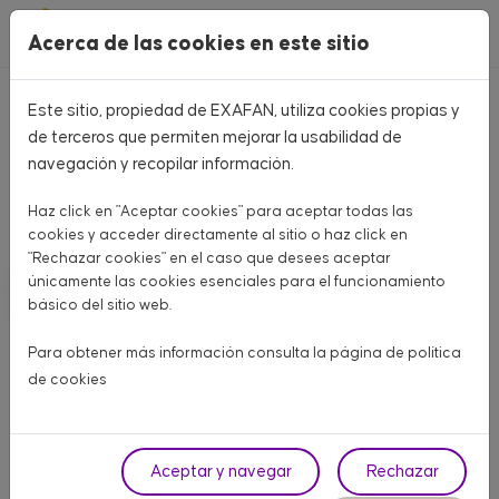
Pasar al contenido principal
Acerca de las cookies en este sitio
Este sitio, propiedad de EXAFAN, utiliza cookies propias y
Home
CATÁLOGO PRODUCTOS
de terceros que permiten mejorar la usabilidad de
navegación y recopilar información.
CATÁLOGO PRODUCTOS
Haz click en "Aceptar cookies" para aceptar todas las
Aquí encontrarás todo lo que necesitas para tu granja
cookies y acceder directamente al sitio o haz click en
"Rechazar cookies" en el caso que desees aceptar
únicamente las cookies esenciales para el funcionamiento
AVÍCOLA CARNE
AVÍCOLA PUESTA
PORCINO
básico del sitio web.
OTROS ANIMALES
Para obtener más información consulta la página de
política
de cookies
Fase
Aceptar y navegar
Rechazar