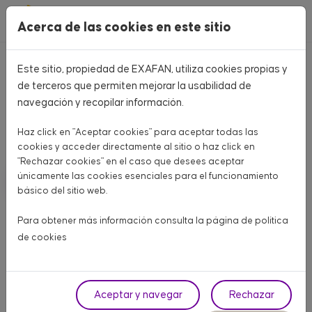
Pasar al contenido principal
Acerca de las cookies en este sitio
Este sitio, propiedad de EXAFAN, utiliza cookies propias y
Home
CATÁLOGO PRODUCTOS
de terceros que permiten mejorar la usabilidad de
navegación y recopilar información.
CATÁLOGO PRODUCTOS
Haz click en "Aceptar cookies" para aceptar todas las
Aquí encontrarás todo lo que necesitas para tu granja
cookies y acceder directamente al sitio o haz click en
"Rechazar cookies" en el caso que desees aceptar
únicamente las cookies esenciales para el funcionamiento
AVÍCOLA CARNE
AVÍCOLA PUESTA
PORCINO
básico del sitio web.
OTROS ANIMALES
Para obtener más información consulta la página de
política
de cookies
Fase
Aceptar y navegar
Rechazar