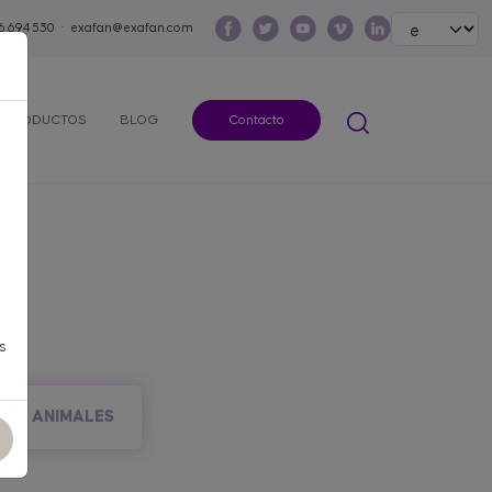
Select your lang
6 694 530
·
exafan@exafan.com
PRODUCTOS
BLOG
Contacto
s
ROS ANIMALES