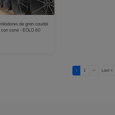
tiladores de gran caudal
con cono - EOLO 60
nación
Página actual
Page
Siguiente pá
Última 
1
2
››
Last »