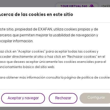
TOUR VIRTUAL 360
+34 97
cerca de las cookies en este sitio
COLA CARNE
AVÍCOLA PUESTA
PORCINO
OTROS ANIMALES
ste sitio, propiedad de EXAFAN, utiliza cookies propias y de
erceros que permiten mejorar la usabilidad de navegación y
ecopilar información.
az click en "Aceptar cookies" para aceptar todas las cookies y
Home
CATÁLOGO PRODUCTOS
cceder directamente al sitio o haz click en "Rechazar cookies" en el
aso que desees aceptar únicamente las cookies esenciales para el
CATÁLOGO PRODUCTOS
uncionamiento básico del sitio web.
Aquí encontrarás todo lo que necesitas para tu granja
ara obtener más información consulta la página de
política de cookie
NE
AVÍCOLA PUESTA
PORCINO
OT
Configurar
Aceptar y navegar
Rechazar