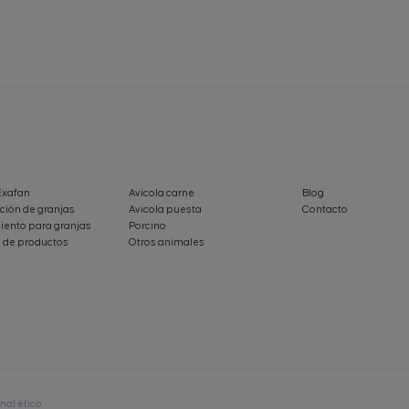
Exafan
Avícola carne
Blog
ción de granjas
Avícola puesta
Contacto
ento para granjas
Porcino
 de productos
Otros animales
nal ético