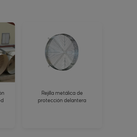
ón
Rejilla metálica de
ed
protección delantera