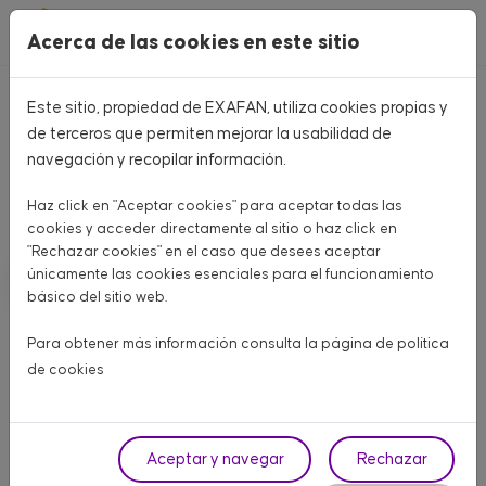
Pasar al contenido principal
Acerca de las cookies en este sitio
Este sitio, propiedad de EXAFAN, utiliza cookies propias y
Home
CATÁLOGO PRODUCTOS
de terceros que permiten mejorar la usabilidad de
navegación y recopilar información.
CATÁLOGO PRODUCTOS
Haz click en "Aceptar cookies" para aceptar todas las
Aquí encontrarás todo lo que necesitas para tu granja
cookies y acceder directamente al sitio o haz click en
"Rechazar cookies" en el caso que desees aceptar
únicamente las cookies esenciales para el funcionamiento
AVÍCOLA CARNE
AVÍCOLA PUESTA
PORCINO
básico del sitio web.
OTROS ANIMALES
Para obtener más información consulta la página de
política
de cookies
Fase
Aceptar y navegar
Rechazar