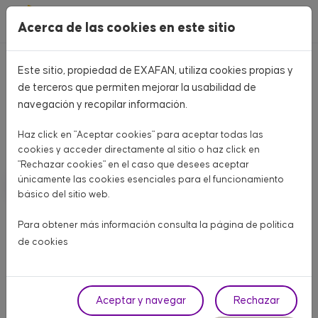
Pasar al contenido principal
Acerca de las cookies en este sitio
Este sitio, propiedad de EXAFAN, utiliza cookies propias y
Home
CATÁLOGO PRODUCTOS
de terceros que permiten mejorar la usabilidad de
navegación y recopilar información.
CATÁLOGO PRODUCTOS
Haz click en "Aceptar cookies" para aceptar todas las
Aquí encontrarás todo lo que necesitas para tu granja
cookies y acceder directamente al sitio o haz click en
"Rechazar cookies" en el caso que desees aceptar
únicamente las cookies esenciales para el funcionamiento
AVÍCOLA CARNE
AVÍCOLA PUESTA
PORCINO
básico del sitio web.
OTROS ANIMALES
Para obtener más información consulta la página de
política
de cookies
Fase
Aceptar y navegar
Rechazar