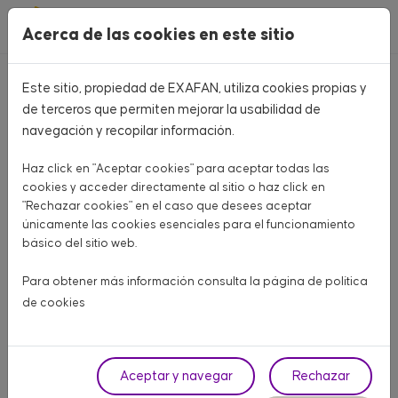
Pasar al contenido principal
Acerca de las cookies en este sitio
Este sitio, propiedad de EXAFAN, utiliza cookies propias y
Home
CATÁLOGO PRODUCTOS
de terceros que permiten mejorar la usabilidad de
navegación y recopilar información.
CATÁLOGO PRODUCTOS
Haz click en "Aceptar cookies" para aceptar todas las
Aquí encontrarás todo lo que necesitas para tu granja
cookies y acceder directamente al sitio o haz click en
"Rechazar cookies" en el caso que desees aceptar
únicamente las cookies esenciales para el funcionamiento
AVÍCOLA CARNE
AVÍCOLA PUESTA
PORCINO
básico del sitio web.
OTROS ANIMALES
Para obtener más información consulta la página de
política
de cookies
Fase
Aceptar y navegar
Rechazar