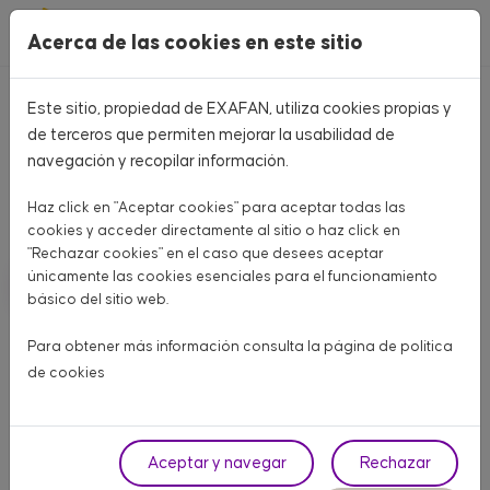
Pasar al contenido principal
Acerca de las cookies en este sitio
Este sitio, propiedad de EXAFAN, utiliza cookies propias y
Home
CATÁLOGO PRODUCTOS
de terceros que permiten mejorar la usabilidad de
navegación y recopilar información.
CATÁLOGO PRODUCTOS
Haz click en "Aceptar cookies" para aceptar todas las
Aquí encontrarás todo lo que necesitas para tu granja
cookies y acceder directamente al sitio o haz click en
"Rechazar cookies" en el caso que desees aceptar
únicamente las cookies esenciales para el funcionamiento
AVÍCOLA CARNE
AVÍCOLA PUESTA
PORCINO
básico del sitio web.
OTROS ANIMALES
Para obtener más información consulta la página de
política
de cookies
Fase
Aceptar y navegar
Rechazar