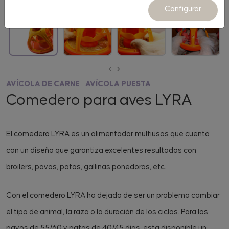
Configurar
‹
›
AVÍCOLA DE CARNE
AVÍCOLA PUESTA
Comedero para aves LYRA
El comedero LYRA es un alimentador multiusos que cuenta
con un diseño que garantiza excelentes resultados con
broilers, pavos, patos, gallinas ponedoras, etc.
Con el comedero LYRA ha dejado de ser un problema cambiar
el tipo de animal, la raza o la duración de los ciclos. Para los
pavos de 55/60 y patos de 40/45 días, está disponible un