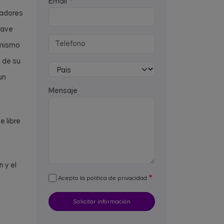
Email
radores
nave
 mismo
 de su
un
Mensaje
 libre
 y el
Acepto la política de privacidad