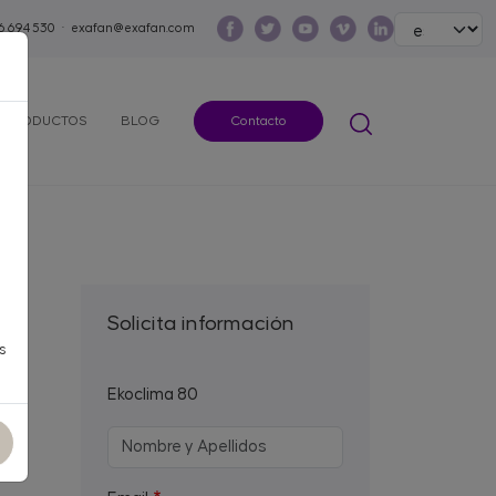
Select your lang
6 694 530
·
exafan@exafan.com
PRODUCTOS
BLOG
Contacto
Solicita información
s
Ekoclima 80