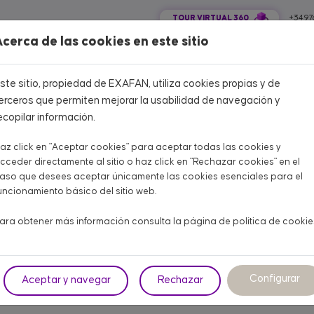
TOUR VIRTUAL 360
+34 97
cerca de las cookies en este sitio
COLA CARNE
AVÍCOLA PUESTA
PORCINO
OTROS ANIMALES
ste sitio, propiedad de EXAFAN, utiliza cookies propias y de
erceros que permiten mejorar la usabilidad de navegación y
ecopilar información.
az click en "Aceptar cookies" para aceptar todas las cookies y
cceder directamente al sitio o haz click en "Rechazar cookies" en el
aso que desees aceptar únicamente las cookies esenciales para el
INO
AVÍCOLA DE CARNE
uncionamiento básico del sitio web.
clima 80
ara obtener más información consulta la página de
política de cookie
efactor de calentamiento
Configurar
Aceptar y navegar
Rechazar
IRECTO para granjas avícolas.