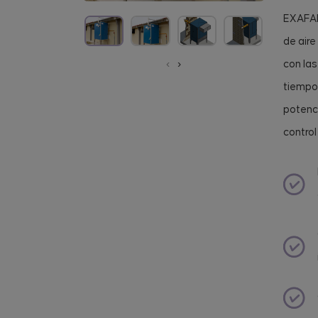
EXAFAN
de aire
con las
‹
›
tiempo,
potenci
control