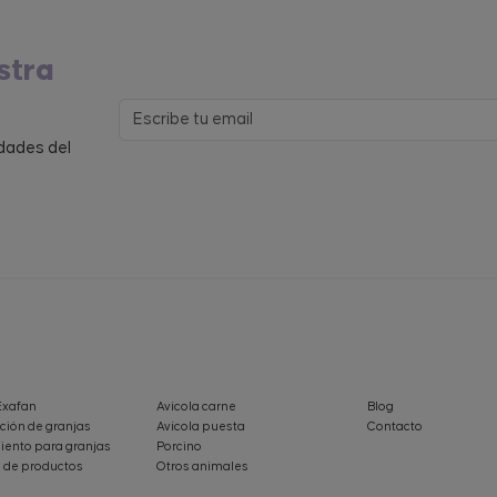
stra
edades del
Exafan
Avícola carne
Blog
ción de granjas
Avícola puesta
Contacto
ento para granjas
Porcino
 de productos
Otros animales