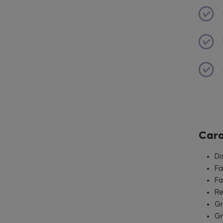
Cara
Di
Fá
Fa
Re
Gr
Gr