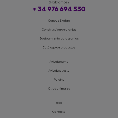
¿Hablamos?
+ 34 976 694 530
Conoce Exafan
Construcción de granjas
Equipamiento para granjas
Catálogo de productos
Avícola carne
Avícola puesta
Porcino
Otros animales
Blog
Contacto