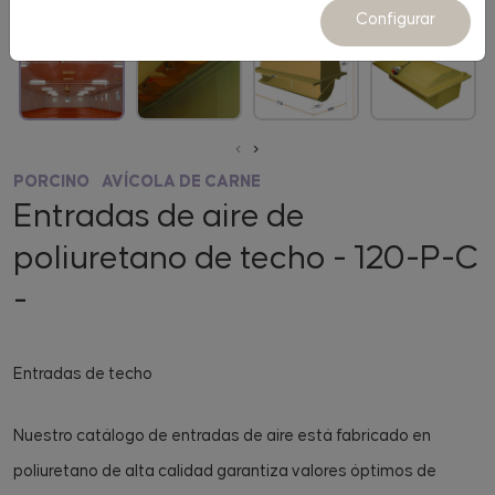
Configurar
‹
›
PORCINO
AVÍCOLA DE CARNE
Entradas de aire de
poliuretano de techo - 120-P-C
-
Entradas de techo
Nuestro catálogo de entradas de aire está fabricado en
poliuretano de alta calidad garantiza valores óptimos de