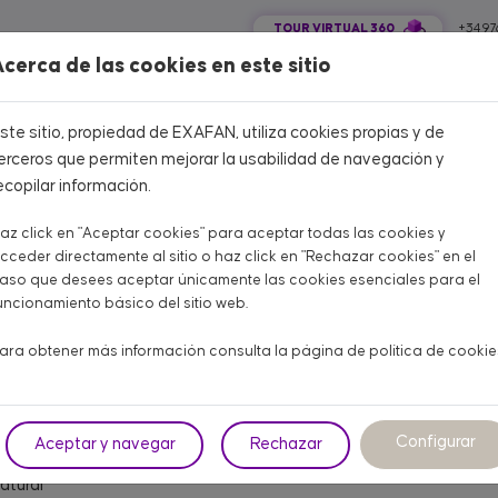
TOUR VIRTUAL 360
+34 97
cerca de las cookies en este sitio
COLA CARNE
AVÍCOLA PUESTA
PORCINO
OTROS ANIMALES
ste sitio, propiedad de EXAFAN, utiliza cookies propias y de
erceros que permiten mejorar la usabilidad de navegación y
ecopilar información.
az click en "Aceptar cookies" para aceptar todas las cookies y
cceder directamente al sitio o haz click en "Rechazar cookies" en el
aso que desees aceptar únicamente las cookies esenciales para el
LA DE CARNE
uncionamiento básico del sitio web.
erador de aire caliente de
ara obtener más información consulta la página de
política de cookie
bustión indirecta CBX 50/80
Configurar
Aceptar y navegar
Rechazar
or de aire caliente de combustión indirecta , disponible en gas p
atural