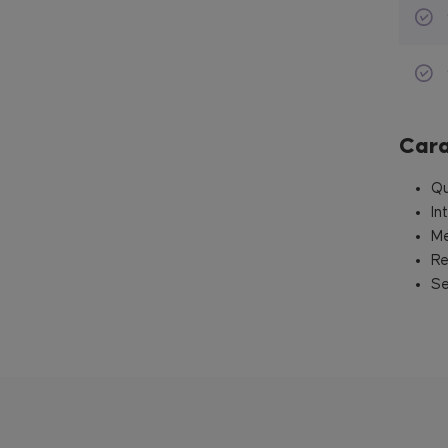
Cara
Qu
In
Me
Re
Se