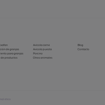
Exafan
Avícola carne
Blog
ción de granjas
Avícola puesta
Contacto
ento para granjas
Porcino
 de productos
Otros animales
nal ético