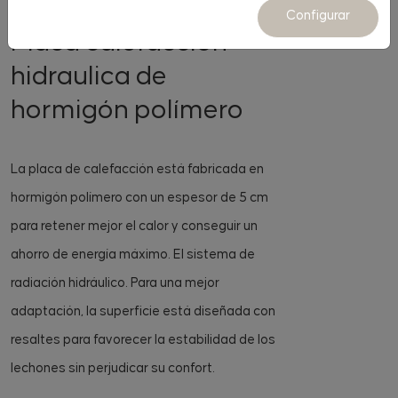
PORCINO
Configurar
Placa calefacción
hidraulica de
hormigón polímero
La placa de calefacción está fabricada en
hormigón polímero con un espesor de 5 cm
para retener mejor el calor y conseguir un
ahorro de energía máximo. El sistema de
radiación hidráulico. Para una mejor
adaptación, la superficie está diseñada con
resaltes para favorecer la estabilidad de los
lechones sin perjudicar su confort.