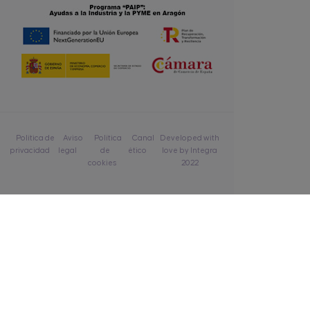
Política de
Aviso
Política
Canal
Developed with
privacidad
legal
de
ético
love by Integra
cookies
2022