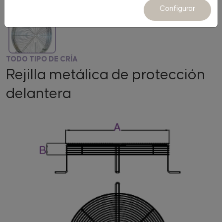
Configurar
TODO TIPO DE CRÍA
Rejilla metálica de protección
delantera