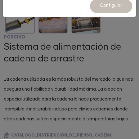
Configurar
PORCINO
Sistema de alimentación de
cadena de arrastre
La cadena utilizada es la más robusta del mercado lo que nos
asegura una fiabilidad y durabilidad máxima. La aleación
especial utilizada para la cadena la hace prácticamente
irrompible e inalterable incluso para climas extremos donde
otras cadenas sufren especialmente a temperaturas bajas.
CATÁLOGO_DISTRIBUCIÓN_DE_PIENSO_CADENA