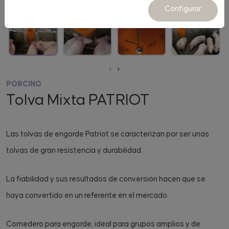
Configurar
‹
›
PORCINO
Tolva Mixta PATRIOT
Las tolvas de engorde Patriot se caracterizan por ser unas
tolvas de gran resistencia y durabilidad.
La fiabilidad y sus resultados de conversión hacen que se
haya convertido en un referente en el mercado.
Comedero para engorde, ideal para grupos amplios y de