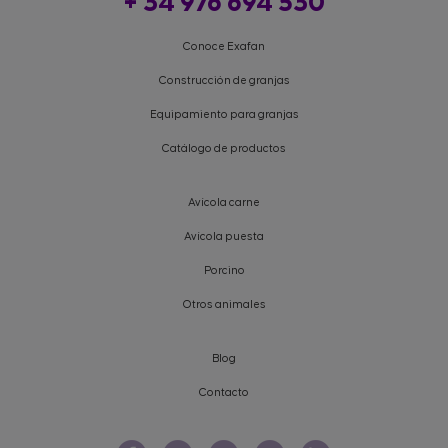
+ 34 976 694 530
Conoce Exafan
Construcción de granjas
Equipamiento para granjas
Catálogo de productos
Avícola carne
Avícola puesta
Porcino
Otros animales
Blog
Contacto