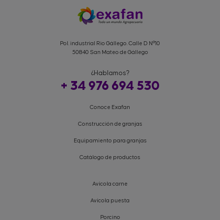
Pol. industrial Rio Gállego. Calle D Nº10
50840 San Mateo de Gállego
¿Hablamos?
+ 34 976 694 530
Conoce Exafan
Construcción de granjas
Equipamiento para granjas
Catálogo de productos
Avícola carne
Avícola puesta
Porcino