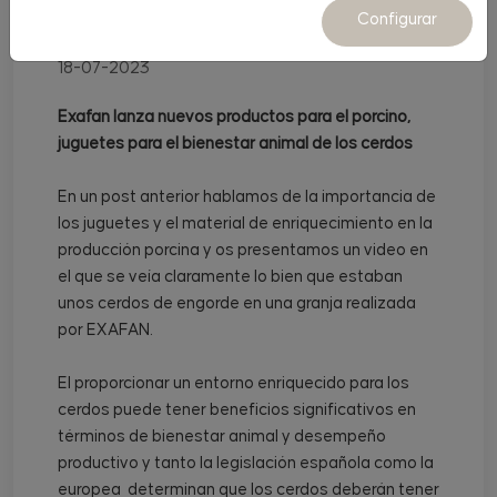
juguetes para cerdos
Configurar
18-07-2023
Exafan lanza nuevos productos para el porcino,
juguetes para el bienestar animal de los cerdos
En un post anterior hablamos de la importancia de
los juguetes y el material de enriquecimiento en la
producción porcina y os presentamos un video en
el que se veía claramente lo bien que estaban
unos cerdos de engorde en una granja realizada
por EXAFAN.
El proporcionar un entorno enriquecido para los
cerdos puede tener beneficios significativos en
términos de bienestar animal y desempeño
productivo y tanto la legislación española como la
europea
determinan que los cerdos deberán tener